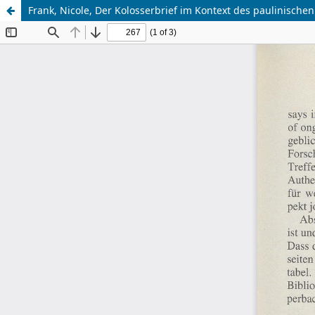
Frank, Nicole, Der Kolosserbrief im Kontext des paulinische