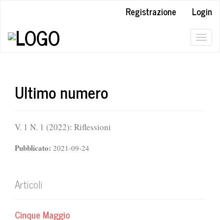
Navigazione
Registrazione
Login
principale
Contenuto
principale
Togg
Barra
navig
laterale
Ultimo numero
V. 1 N. 1 (2022): Riflessioni
Pubblicato:
2021-09-24
Articoli
Cinque Maggio