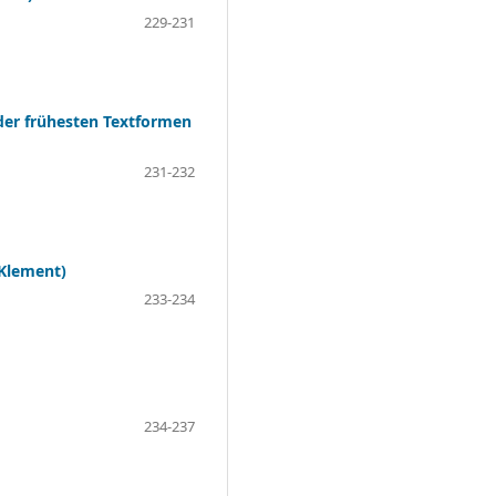
229-231
der frühesten Textformen
231-232
 Klement)
233-234
234-237