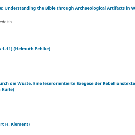
ble: Understanding the Bible through Archaeological Artifacts i
Reddish
s 1-11) (Helmuth Pehlke)
rch die Wüste. Eine leserorientierte Exegese der Rebellionstexte
 Kürle)
rt H. Klement)