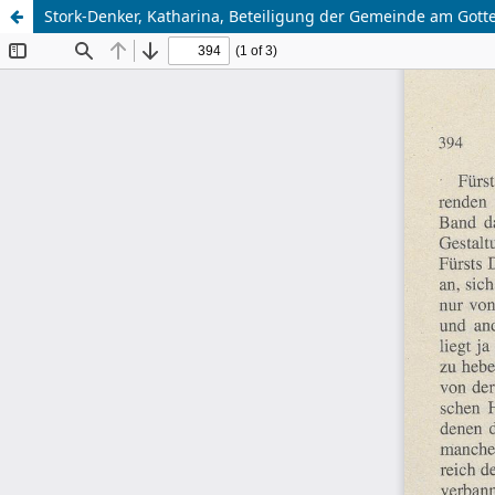
Stork-Denker, Katharina, Beteiligung der Gemeinde am Gott