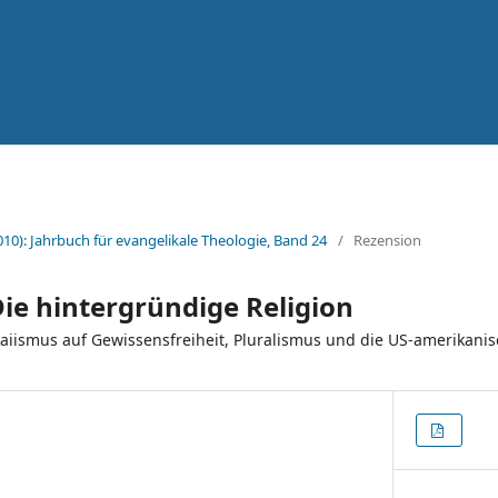
010): Jahrbuch für evangelikale Theologie, Band 24
/
Rezension
 Die hintergründige Religion
kaiismus auf Gewissensfreiheit, Pluralismus und die US-amerikanisc