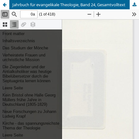
Jahrbuch für evangelikale Theologie, Band 24, Gesamtvolltext