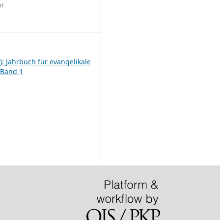
ht
6
): Jahrbuch für evangelikale
 Band 1