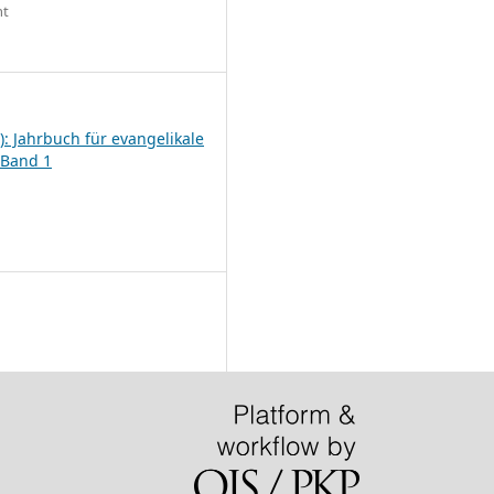
ht
6
): Jahrbuch für evangelikale
 Band 1